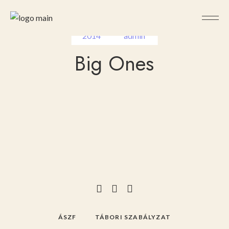
4
April
,
by
2014
admin
Big Ones
ÁSZF
TÁBORI SZABÁLYZAT