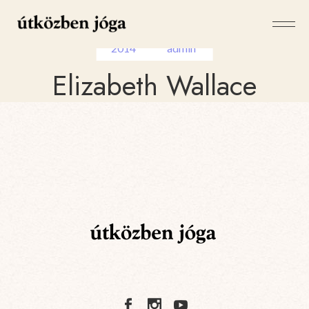
9
April
,
by
2014
admin
Elizabeth Wallace