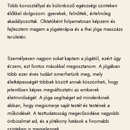
Több korosztállyal és különböző egészségi szinteken
élőkkel dolgozom: gyerekek, felnőttek, értelmileg
akadályozottak. Oktatóként folyamatosan képzem és
fejlesztem magam a jógaterápia és a thai jóga masszázs
területén.
Személyesen nagyon sokat kaptam a jógától, ezért úgy
érzem, ezt fontos másokkal megosztanom. A jógában
több ezer éves tudást ismerhetünk meg, mely
életképességét többek között annak köszönheti, hogy
jelentősen képes megváltoztatni az emberek
életminőségét. A jóga segítséget ad mindenkinek
abban, hogy megismerje saját testét és testének a
működését. A testtudatosság megerősödése nagyobb
önbizalmat ad, és a jótékony hatások a finomabb
szinteken is megjelennek.