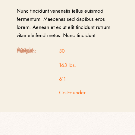
Nunc tincidunt venenatis tellus euismod
fermentum. Maecenas sed dapibus eros
lorem. Aenean et ex ut elit tincidunt rutrum
vitae eleifend metus. Nunc tincidunt
Age:
Weight:
Height:
Position:
30
163 lbs.
6’1
Co-Founder