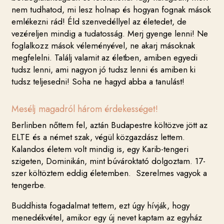
nem tudhatod, mi lesz holnap és hogyan fognak mások
emlékezni rád! Éld szenvedéllyel az életedet, de
vezéreljen mindig a tudatosság. Merj gyenge lenni! Ne
foglalkozz mások véleményével, ne akarj másoknak
megfelelni. Találj valamit az életben, amiben egyedi
tudsz lenni, ami nagyon jó tudsz lenni és amiben ki
tudsz teljesedni! Soha ne hagyd abba a tanulást!
Mesélj magadról három érdekességet!
Berlinben nőttem fel, aztán Budapestre költözve jött az
ELTE és a német szak, végül közgazdász lettem.
Kalandos életem volt mindig is, egy Karib-tengeri
szigeten, Dominikán, mint búvároktató dolgoztam. 17-
szer költöztem eddig életemben. Szerelmes vagyok a
tengerbe.
Buddhista fogadalmat tettem, ezt úgy hívják, hogy
menedékvétel, amikor egy új nevet kaptam az egyház