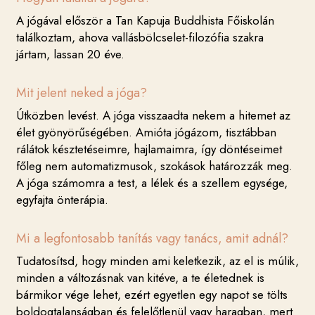
A jógával először a Tan Kapuja Buddhista Főiskolán
találkoztam, ahova vallásbölcselet-filozófia szakra
jártam, lassan 20 éve.
Mit jelent neked a jóga?
Útközben levést. A jóga visszaadta nekem a hitemet az
élet gyönyörűségében. Amióta jógázom, tisztábban
rálátok késztetéseimre, hajlamaimra, így döntéseimet
főleg nem automatizmusok, szokások határozzák meg.
A jóga számomra a test, a lélek és a szellem egysége,
egyfajta önterápia.
Mi a legfontosabb tanítás vagy tanács, amit adnál?
Tudatosítsd, hogy minden ami keletkezik, az el is múlik,
minden a változásnak van kitéve, a te életednek is
bármikor vége lehet, ezért egyetlen egy napot se tölts
boldogtalanságban és felelőtlenül vagy haragban, mert