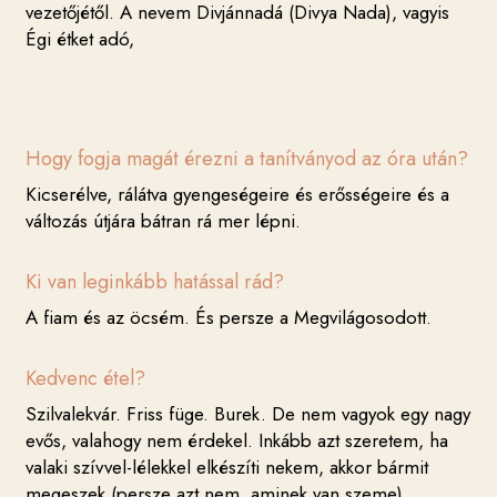
vezetőjétől. A nevem Divjánnadá (Divya Nada), vagyis
Égi étket adó,
Hogy fogja magát érezni a tanítványod az óra után?
Kicserélve, rálátva gyengeségeire és erősségeire és a
változás útjára bátran rá mer lépni.
Ki van leginkább hatással rád?
A fiam és az öcsém. És persze a Megvilágosodott.
Kedvenc étel?
Szilvalekvár. Friss füge. Burek. De nem vagyok egy nagy
evős, valahogy nem érdekel. Inkább azt szeretem, ha
valaki szívvel-lélekkel elkészíti nekem, akkor bármit
megeszek (persze azt nem, aminek van szeme).