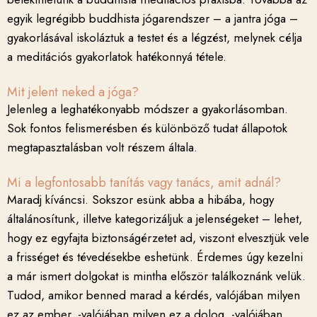
egyik legrégibb buddhista jógarendszer – a jantra jóga –
gyakorlásával iskoláztuk a testet és a légzést, melynek célja
a meditációs gyakorlatok hatékonnyá tétele.
Mit jelent neked a jóga?
Jelenleg a leghatékonyabb módszer a gyakorlásomban.
Sok fontos felismerésben és különböző tudat állapotok
megtapasztalásban volt részem általa.
Mi a legfontosabb tanítás vagy tanács, amit adnál?
Maradj kíváncsi. Sokszor esünk abba a hibába, hogy
általánosítunk, illetve kategorizáljuk a jelenségeket – lehet,
hogy ez egyfajta biztonságérzetet ad, viszont elvesztjük vele
a frisséget és tévedésekbe eshetünk. Érdemes úgy kezelni
a már ismert dolgokat is mintha először találkoznánk velük.
Tudod, amikor benned marad a kérdés, valójában milyen
ez az ember, -valójában milyen ez a dolog, -valójában