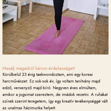
Mesélj magadról három érdekességet!
Körülbelül 23 évig taekwondoztam, ami egy koreai
harcművészet. Ez sok-sok év, így voltam tanítvány majd
edző, versenyző majd bíró. Negyven éves elmúltam,
amikor a jogsimat szereztem, de imádok vezetni. A ruhákat
színek szerint teregetem, így egy kreatív tevékenységgé vált
az unalmas házimunka helyett.