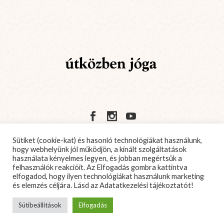
Sütiket (cookie-kat) és hasonló technológiákat használunk,
ÁSZF
TÁBORI SZABÁLYZAT
hogy webhelyünk jól működjön, a kínált szolgáltatások
használata kényelmes legyen, és jobban megértsük a
KAPCSOLAT
ADATKEZELÉSI TÁJÉKOZTATÓ
felhasználók reakcióit. Az Elfogadás gombra kattintva
elfogadod, hogy ilyen technológiákat használunk marketing
és elemzés céljára. Lásd az
Adatatkezelési tájékoztatót!
Sütibeállítások
Elfogadás