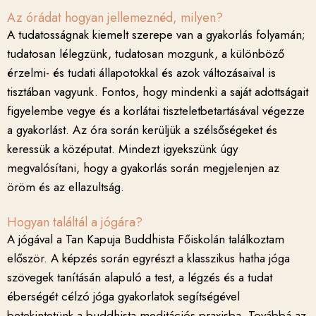
Az órádat hogyan jellemeznéd, milyen?
A tudatosságnak kiemelt szerepe van a gyakorlás folyamán;
tudatosan lélegzünk, tudatosan mozgunk, a különböző
érzelmi- és tudati állapotokkal és azok változásaival is
tisztában vagyunk. Fontos, hogy mindenki a saját adottságait
figyelembe vegye és a korlátai tiszteletbetartásával végezze
a gyakorlást. Az óra során kerüljük a szélsőségeket és
keressük a középutat. Mindezt igyekszünk úgy
megvalósítani, hogy a gyakorlás során megjelenjen az
öröm és az ellazultság.
Hogyan találtál a jógára?
A jógával a Tan Kapuja Buddhista Főiskolán találkoztam
először. A képzés során egyrészt a klasszikus hatha jóga
szövegek tanításán alapuló a test, a légzés és a tudat
éberségét célzó jóga gyakorlatok segítségével
betekintetünk a buddhista meditációs praxisba. Továbbá az