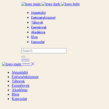
Jógastúdió
Egészségközpont
Táborok
Események
Akadémia
Blog
Kapcsolat
Jógastúdió
Egészségközpont
Táborok
Események
Akadémia
Blog
Kapcsolat