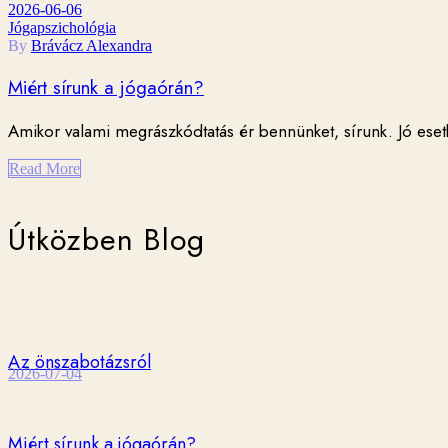
2026-06-06
Jógapszichológia
By
Brávácz Alexandra
Miért sírunk a jógaórán?
Amikor valami megrászkódtatás ér bennünket, sírunk. Jó ese
Read More
Útközben Blog
Az önszabotázsról
2026-07-04
Miért sírunk a jógaórán?