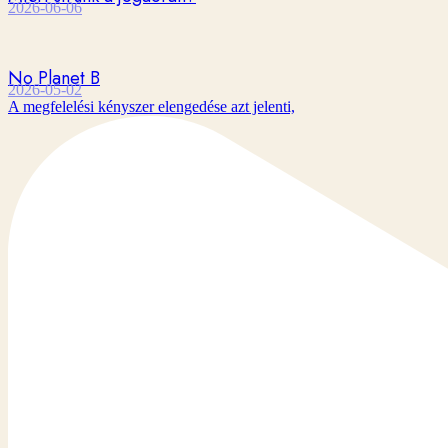
2026-06-06
No Planet B
2026-05-02
A megfelelési kényszer elengedése azt jelenti,