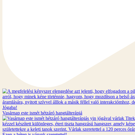
Vasárnap este ismét hétzáró hangtálterápiá
Ezen a héten is várunk szeretettel!