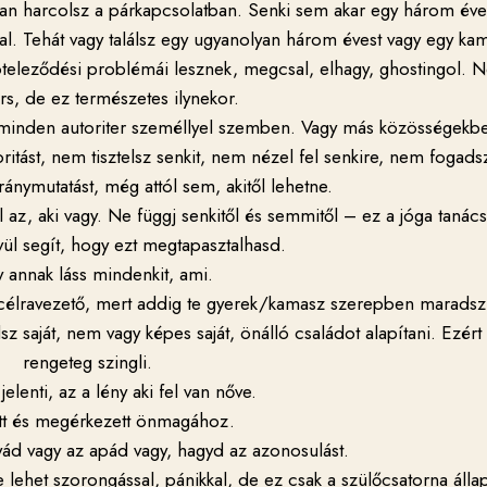
óan harcolsz a párkapcsolatban. Senki sem akar egy három éve
zal. Tehát vagy találsz egy ugyanolyan három évest vagy egy kam
lköteleződési problémái lesznek, megcsal, elhagy, ghostingol.
árs, de ez természetes ilynekor.
minden autoriter személlyel szemben. Vagy más közösségekb
tást, nem tisztelsz senkit, nem nézel fel senkire, nem fogads
ránymutatást, még attól sem, akitől lehetne.
 az, aki vagy. Ne függj senkitől és semmitől – ez a jóga tanác
ül segít, hogy ezt megtapasztalhasd.
 annak láss mindenkit, ami.
 célravezető, mert addig te gyerek/kamasz szerepben maradsz
 saját, nem vagy képes saját, önálló családot alapítani. Ezért
rengeteg szingli.
 jelenti, az a lény aki fel van nőve.
tt és megérkezett önmagához.
yád vagy az apád vagy, hagyd az azonosulást.
e lehet szorongással, pánikkal, de ez csak a szülőcsatorna álla