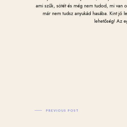
ami szűk, sötét és még nem tudod, mi van oda
már nem tudsz anyukád hasába. Kint jó len
lehetőség! Az e
PREVIOUS POST