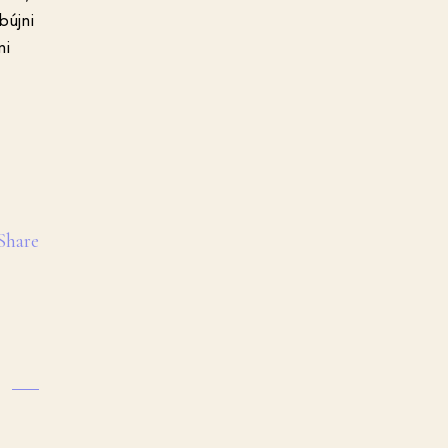
bújni
ni
Share