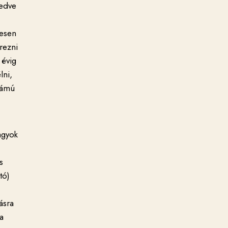
sedve
desen
rezni
 évig
lni,
számú
agyok
s
tó)
ásra
 a