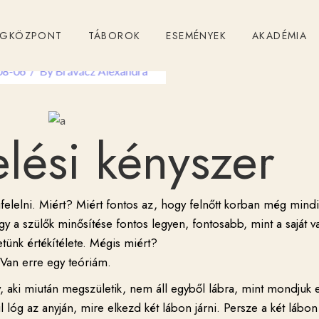
ÉGKÖZPONT
TÁBOROK
ESEMÉNYEK
AKADÉMIA
08-06
By
Brávácz Alexandra
lési kényszer
elelni. Miért? Miért fontos az, hogy felnőtt korban még mindi
gy a szülők minősítése fontos legyen, fontosabb, mint a saját v
tünk értékítélete. Mégis miért?
Van erre egy teóriám.
, aki miután megszületik, nem áll egyből lábra, mint mondjuk 
lóg az anyján, mire elkezd két lábon járni. Persze a két lábon 