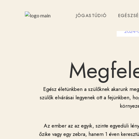
JÓGASTÚDIÓ
EGÉSZS
2024-
Megfele
Egész életünkben a szülőknek akarunk megf
szülők elvárásai legyenek ott a fejünkben, ho
környeze
Az ember az az egyik, szinte egyedüli lény
őzike vagy egy zebra, hanem 1 éven keresztül 