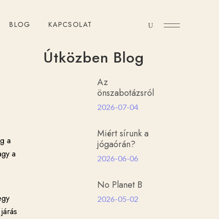
BLOG
KAPCSOLAT
Útközben Blog
Az
önszabotázsról
2026-07-04
Miért sírunk a
g a
jógaórán?
agy a
2026-06-06
No Planet B
egy
2026-05-02
járás