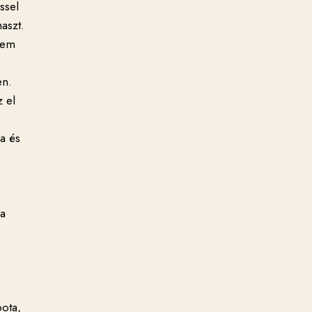
ssel
aszt.
 Nem
en.
z el
sa és
 a
pota,