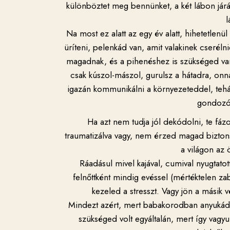
különböztet meg bennünket, a két lábon jár
l
Na most ez alatt az egy év alatt, hihetetlenü
üríteni, pelenkád van, amit valakinek cseré
magadnak, és a pihenéshez is szükséged van 
csak kúszol-mászol, gurulsz a hátadra, onna
igazán kommunikálni a környezeteddel, tehát
gondozó,
Ha azt nem tudja jól dekódolni, te fáz
traumatizálva vagy, nem érzed magad bizton
a világon az
Ráadásul mivel kajával, cumival nyugtatot
felnőttként mindig evéssel (mértéktelen zab
kezeled a stresszt. Vagy jön a másik 
Mindezt azért, mert babakorodban anyukád 
szükséged volt egyáltalán, mert így vagy