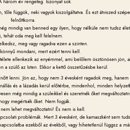
 A három év rengeteg. Iszonyat sok.
en, tőle függök, neki vagyok kiszolgáltatva. És ezt átviszed szép
felnőttkorra.
 még mindig van benned egy ilyen, hogy nélküle nem tudsz éle
, tehát oda meg kell felelnem.
iselkedsz, meg vagy ragadva ezen a szinten.
könnyű mondani, mert ezért tenni kell.
ékítélete ellenkezik az enyémmel, ami belőlem ösztönösen jön, a
n a szülő az Isten. Ekkor a kettő összetűzésbe kerül.
lnőtt lenni. Jön az, hogy nem 3 évesként ragadok meg, hanem
nállás és a lázadás kerül előtérbe, mindenhol, minden helyze
esen még mindig a szüleikkel és szeretnék őket megváltoztatni
hogy megértsék őket. Nem fogják.
 nem lehet megváltoztatni! És nem is kell.
pcsolati problémák. Mert 3 évesként, de kamaszként sem tuds
apcsolatba ezekből az évekből, vagy hihetetlenül függsz a má