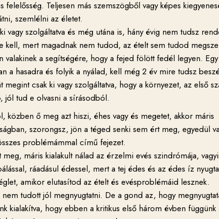
ás felelősség. Teljesen más szemszögből vagy képes kiegyene
átni, szemlélni az életet.
l ki vagy szolgáltatva és még utána is, hány évig nem tudsz ren
lnie kell, mert magadnak nem tudod, az ételt sem tudod megsze
valakinek a segítségére, hogy a fejed fölött fedél legyen. Egy
n a hasadra és folyik a nyálad, kell még 2 év mire tudsz beszé
 megint csak ki vagy szolgáltatva, hogy a környezet, az első 
 jól tud e olvasni a sírásodból.
ol, közben ő meg azt hiszi, éhes vagy és megetet, akkor máris
ságban, szorongsz, jön a téged senki sem ért meg, egyedül v
 összes problémámmal című fejezet.
t meg, máris kialakult nálad az érzelmi evés szindrómája, vagyi
álással, ráadásul édessel, mert a tej édes és az édes íz nyugta
véglet, amikor elutasítod az ételt és evésproblémáid lesznek.
nem tudott jól megnyugtatni. De a gond az, hogy megnyugtat
unk kialakítva, hogy ebben a kritikus első három évben függünk