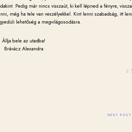
kint. Pedig már nincs visszaút, ki kell lépned a fényre, vissza
ni, még ha tele van veszélyekkel. Kint lenni szabadság, itt len
gyedüli lehetőség a megvilágosodásra.
Állja bele az utadba!
Brávácz Alexandra
NEXT POST