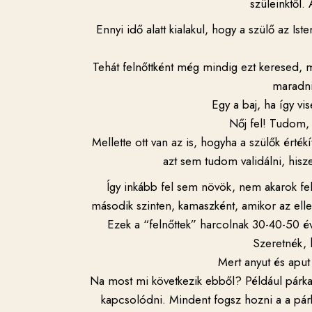
szüleinktől.
Ennyi idő alatt kialakul, hogy a szülő az Ist
Tehát felnőttként még mindig ezt keresed,
maradni
Egy a baj, ha így v
Nőj fel! Tudom, 
Mellette ott van az is, hogyha a szülők ért
azt sem tudom validálni, hisze
Így inkább fel sem növök, nem akarok fe
második szinten, kamaszként, amikor az elle
Ezek a “felnőttek” harcolnak 30-40-50 év
Szeretnék, 
Mert anyut és aput
Na most mi következik ebből? Például párka
kapcsolódni. Mindent fogsz hozni a a párk