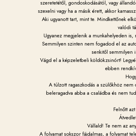
szeretetétől, gondoskodásától, vagy álland
szexelni vagy ha a másik érett, akkor kamass
Aki ugyanott tart, mint te. Mindkettőnek e
valódi t
Ugyanez megjelenik a munkahelyeden is, 
Semmilyen szinten nem fogadod el az autori
senkitől semmilyen i
Vágd el a képzeletbeli köldökzsinórt! Legyél
ebben rendkív
Hogy
A túlzott ragaszkodás a szülőkhöz nem
beleragadva abba a családba és nem tudsz
Felnőtt azt
Átvedle
Vállald! Te nem az an
A folyamat sokszor fájdalmas, a folyamat tel