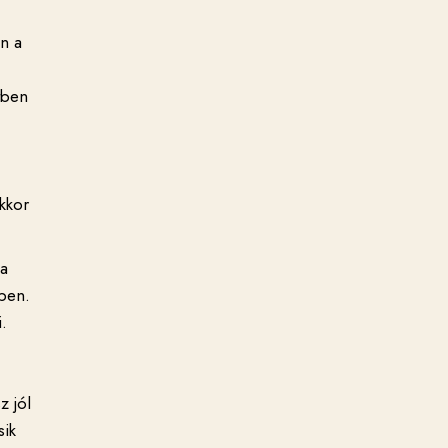
en a
tben
kkor
 a
tben.
.
z jól
sik