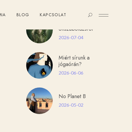
Útközben Blog
MIA
BLOG
KAPCSOLAT
Az
önszabotázsról
2026-07-04
Miért sírunk a
jógaórán?
2026-06-06
No Planet B
2026-05-02