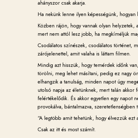
ahányszor csak akarja.
Ha nekünk lenne ilyen képességünk, hogyan 
Közben rájön, hogy vannak olyan helyzetek, 
mert nem attól lesz jobb, ha megkíméljük ma
Csodálatos színészek, csodálatos történet, 
zárójelenettel, amit valaha is láttam filmen.
Mindig azt hisszük, hogy temérdek időnk van,
törölni, meg lehet másítani, pedig ez nagy ö
elhangzik a tanulság, minden napot úgy megé
utolsó napja az életünknek, mert talán akkor 
felértékelődik. És akkor egyetlen egy napot 
provokálva, bántalmazva, szeretetlenségben t
“A legtöbb amit tehetünk, hogy élvezzük ezt a
Csak az itt és most számít.