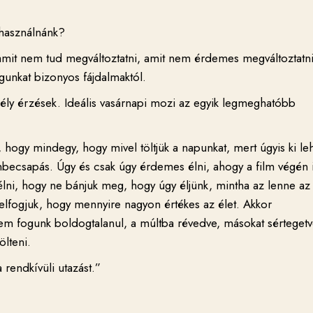
használnánk?
amit nem tud megváltoztatni, amit nem érdemes megváltoztatni
gunkat bizonyos fájdalmaktól.
mély érzések. Ideális vasárnapi mozi az egyik legmeghatóbb
 hogy mindegy, hogy mivel töltjük a napunkat, mert úgyis ki le
nbecsapás. Úgy és csak úgy érdemes élni, ahogy a film végén 
lni, hogy ne bánjuk meg, hogy úgy éljünk, mintha az lenne az
felfogjuk, hogy mennyire nagyon értékes az élet. Akkor
nem fogunk boldogtalanul, a múltba révedve, másokat sértegetv
ölteni.
 rendkívüli utazást.”