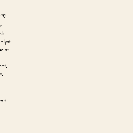
meg.
r
nk
olyat
sz az
pot,
e,
mit
,