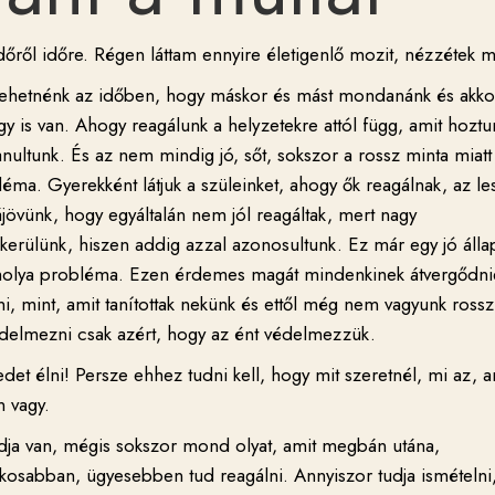
dőről időre. Régen láttam ennyire életigenlő mozit, nézzétek 
mehetnénk az időben, hogy máskor és mást mondanánk és akko
y is van. Ahogy reagálunk a helyzetekre attól függ, amit hoztu
ultunk. És az nem mindig jó, sőt, sokszor a rossz minta miatt 
ma. Gyerekként látjuk a szüleinket, ahogy ők reagálnak, az le
ájövünk, hogy egyáltalán nem jól reagáltak, mert nagy
erülünk, hiszen addig azzal azonosultunk. Ez már egy jó álla
komolya probléma. Ezen érdemes magát mindenkinek átvergődni
i, mint, amit tanítottak nekünk és ettől még nem vagyunk rossz
elmezni csak azért, hogy az ént védelmezzük.
det élni! Persze ehhez tudni kell, hogy mit szeretnél, mi az, a
n vagy.
dja van, mégis sokszor mond olyat, amit megbán utána,
kosabban, ügyesebben tud reagálni. Annyiszor tudja ismételni