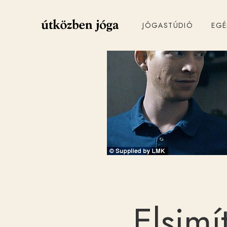
JÓGASTÚDIÓ
EG
Elsimí