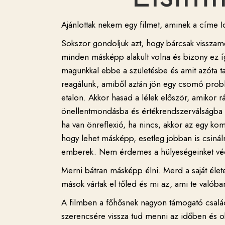
Ajánlottak nekem egy filmet, aminek a címe I
Sokszor gondoljuk azt, hogy bárcsak vissza
minden másképp alakult volna és bizony ez íg
magunkkal ebbe a születésbe és amit azóta tan
reagálunk, amiből aztán jön
egy csomó problé
etalon. Akkor hasad a lélek először, amikor r
önellentmondásba és értékrendszerválságba k
ha van önreflexió, ha nincs, akkor az egy 
hogy lehet másképp, esetleg jobban is csináln
emberek. Nem érdemes a hülyeségeinket véd
Merni bátran másképp élni. Merd a saját élete
mások vártak el tőled és mi az, ami te valóba
A filmben a főhősnek nagyon támogató csalá
szerencsére vissza tud menni az időben és o