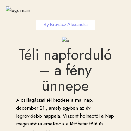
2022-12-21
By
Brávácz Alexandra
Téli napforduló
– a fény
ünnepe
A csillagászati tél kezdete a mai nap,
december 21., amely egyben az év
legrövidebb nappala. Viszont holnaptól a Nap
magasabbra emelkedik a látóhatár fölé és