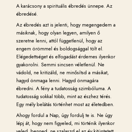
A karácsony a spirituális ébredés ünnepe. Az
ébredésé.
Az ébredés azt is jelenti, hogy megengedem a
másiknak, hogy olyan legyen, amilyen ő
szeretne lenni, attól függetlenül, hogy az
engem örömmel és boldogsággal tölt el.
Elégedettséget és elfogadást érdemes ilyenkor
gyakorolni. Semmi sincsen véletlenül. Ne
vádold, ne kritizáld, ne minősítsd a másikat,
hagyd önmaga lenni. Hagyd önmagára
ébredni. A fény a tudatosság szimbóluma. A
tudatosság sokkal több, mint az észhez térés.
Egy mély belátás történhet most az életedben.
Ahogy fordul a Nap, úgy fordulj te is. Ne úgy
lépj át, hogy nem figyeled, mi történik ilyenkor
veled, benned, ne szalaszd el az év kitüntetett