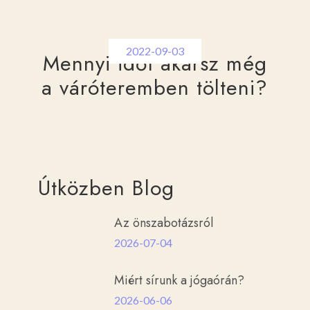
2022-09-03
Mennyi időt akarsz még
a váróteremben tölteni?
Útközben Blog
Az önszabotázsról
2026-07-04
Miért sírunk a jógaórán?
2026-06-06