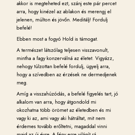
akkor is megteheted ezt, szánj este pár percet
arra, hogy kinézel az ablakon és merengj el
jelenen, múlton és jövőn. Meditálj! Fordulj
befelé!
Ebben most a fogyó Hold is támogat.
A természet látszólag teljesen visszavonult,
mintha a fagy konzerválná az életet. Vigyázz,
nehogy túlzottan befelé fordulj, ügyelj arra,
hogy a szívedben az érzések ne dermedjenek
meg.
Amíg a visszahúzódás, a befelé figyelés tart, jó
alkalom van arra, hogy átgondold mi
okozhatna több örömet az életedben és mi
vagy ki az, ami vagy aki hátráltat, mit nem
érdemes tovább erőltetni, magaddal vinni
majd az új évre. A fény erre világít rá.