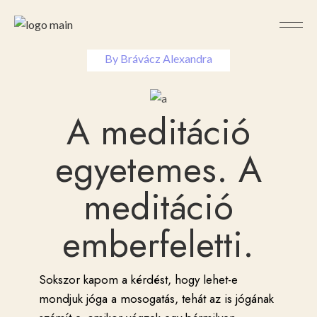
2023-03-06
By
Brávácz Alexandra
A meditáció
egyetemes. A
meditáció
emberfeletti.
Sokszor kapom a kérdést, hogy lehet-e
mondjuk jóga a mosogatás, tehát az is jógának