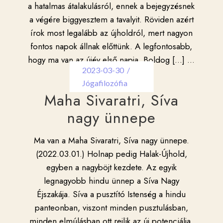
a hatalmas átalakulásról, ennek a bejegyzésnek
a végére biggyesztem a tavalyit. Röviden azért
írok most legalább az újholdról, mert nagyon
fontos napok állnak előttünk. A legfontosabb,
hogy ma van az újév első napja. Boldog […]
...
2023-03-30
Jógafilozófia
Maha Sivaratri, Síva
nagy ünnepe
Ma van a Maha Sivaratri, Síva nagy ünnepe.
(2022.03.01.) Holnap pedig Halak-Újhold,
egyben a nagyböjt kezdete. Az egyik
legnagyobb hindu ünnep a Síva Nagy
Éjszakája. Síva a pusztító Istenség a hindu
panteonban, viszont minden pusztulásban,
minden elmúlásban ott rejlik az új potenciálja.