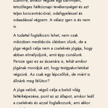
számít-e, amikor végzek egy bármilyen,
tetszőleges hétköznapi tevékenységet és azt
teljes koncentrációval, odafigyeléssel és
odaadással végzem. A válasz igen is és nem
is.
A tudattal foglalkozni lehet, nem csak
miközben meditációs ülésben ülünk, de a
jóga végső célja nem a cselekvés jógája, hogy
abban elmélyüljünk, amit épp csinálunk.
Persze igaz ez az ászanára is, tehát amikor
jógának mondjuk
azt, hogy testgyakorlatokat
végzünk. Az csak egy lépcsőfok, de miért is
állnánk meg félúton?
A jóga valódi, végső célja a belső világ
feltérképezése, pont az az állapot, amikor leáll
a cselekvés és azzal foglalkozunk, ami akkor