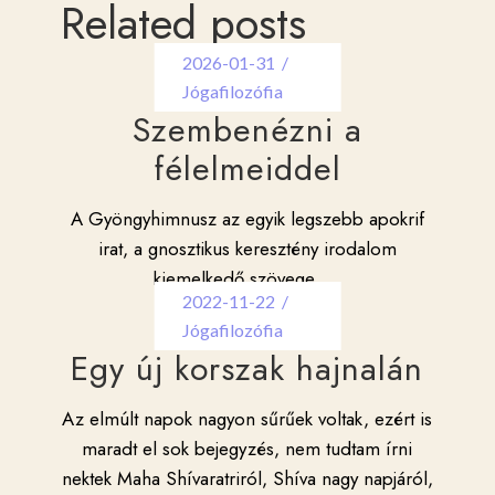
Related posts
2026-01-31
Jógafilozófia
Szembenézni a
félelmeiddel
A Gyöngyhimnusz az egyik legszebb apokrif
irat, a gnosztikus keresztény irodalom
kiemelkedő szövege.
...
2022-11-22
Jógafilozófia
Egy új korszak hajnalán
Az elmúlt napok nagyon sűrűek voltak, ezért is
maradt el sok bejegyzés, nem tudtam írni
nektek Maha Shívaratriról, Shíva nagy napjáról,