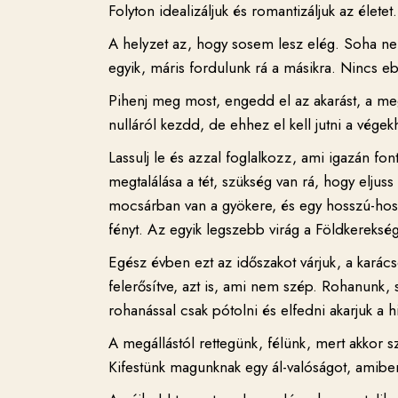
Folyton idealizáljuk és romantizáljuk az élete
A helyzet az, hogy sosem lesz elég. Soha ne
egyik, máris fordulunk rá a másikra. Nincs e
Pihenj meg most, engedd el az akarást, a megsz
nulláról kezdd, de ehhez el kell jutni a végek
Lassulj le és azzal foglalkozz, ami igazán font
megtalálása a tét, szükség van rá, hogy eljuss
mocsárban van a gyökere, és egy hosszú-hoss
fényt. Az egyik legszebb virág a Földkereks
Egész évben ezt az időszakot várjuk, a karác
felerősítve, azt is, ami nem szép. Rohanunk, 
rohanással csak pótolni és elfedni akarjuk a h
A megállástól rettegünk, félünk, mert akkor s
Kifestünk magunknak egy ál-valóságot, amiben