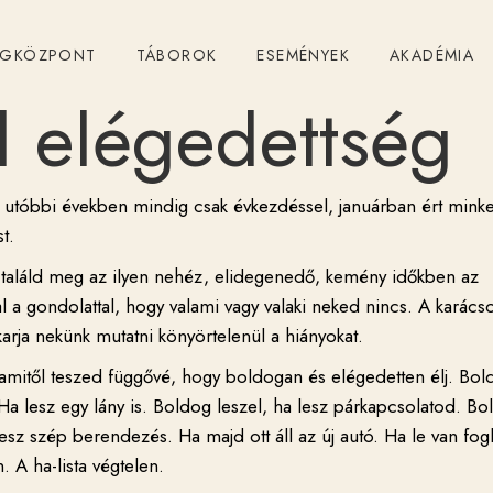
ÉGKÖZPONT
TÁBOROK
ESEMÉNYEK
AKADÉMIA
l elégedettség
z utóbbi években mindig csak évkezdéssel, januárban ért minke
t.
n találd meg az ilyen nehéz, elidegenedő, kemény időkben az
 a gondolattal, hogy valami vagy valaki neked nincs. A karács
karja nekünk mutatni könyörtelenül a
hiányokat.
lamitől teszed függővé, hogy boldogan és elégedetten élj. Bol
 Ha lesz egy lány is. Boldog leszel, ha lesz párkapcsolatod. B
sz szép berendezés. Ha majd ott áll az új autó. Ha le van fogl
. A ha-lista végtelen.