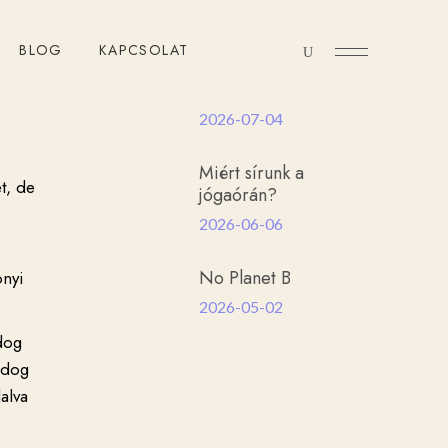
Útközben Blog
BLOG
KAPCSOLAT
Az
önszabotázsról
2026-07-04
Miért sírunk a
t, de
jógaórán?
2026-06-06
No Planet B
onyi
2026-05-02
dog
oldog
alva