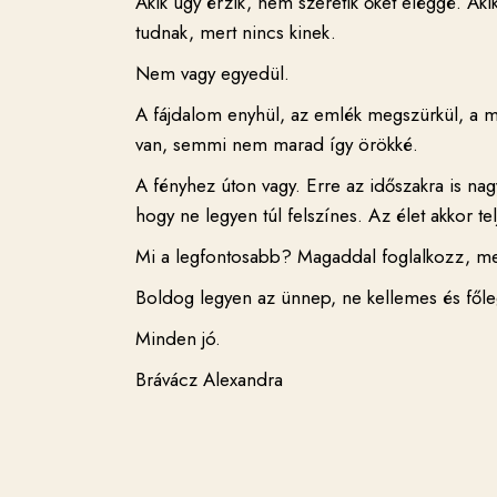
Akik úgy érzik, nem szeretik őket eléggé. Aki
tudnak, mert nincs kinek.
Nem vagy egyedül.
A fájdalom enyhül, az emlék megszürkül, a 
van, semmi nem marad így örökké.
A fényhez úton vagy. Erre az időszakra is nag
hogy ne legyen túl felszínes. Az élet akkor tel
Mi a legfontosabb? Magaddal foglalkozz, mer
Boldog legyen az ünnep, ne kellemes és főle
Minden jó.
Brávácz Alexandra