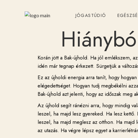
JÓGASTÚDIÓ
EGÉSZS
Hiánybó
Korán jött a Bak-újhold. Ha jól emlékszem, a
idén már tegnap érkezett. Sürgetjük a változás
Ez az újholdi energia arra tanít, hogy hogya
elégedettséget. Hogyan tudj megbékélni azzal
Bak-újhold azt jelenti, hogy az időszak meg a
Az újhold segít ránézni arra, hogy mindig va
leszel, ha majd lesz gyereked. Ha lesz kettő.
leszel, ha majd meglesz az otthon. Ha majd le
az utazás. Ha végre lépsz egyet a karrierlétrán