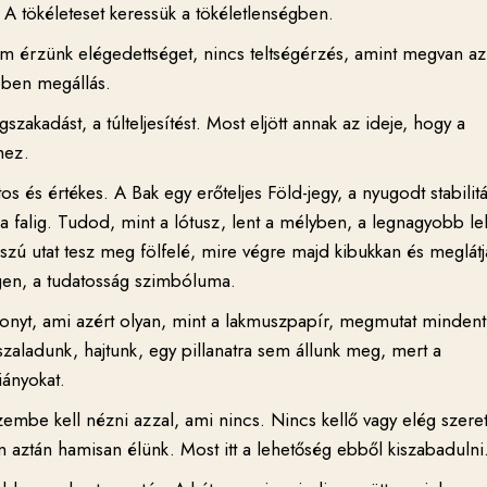
t. A tökéleteset keressük a tökéletlenségben.
m érzünk elégedettséget, nincs teltségérzés, amint megvan az
bben megállás.
akadást, a túlteljesítést. Most eljött annak az ideje, hogy a
hez.
os és értékes. A Bak egy erőteljes Föld-jegy, a nyugodt stabilit
 a falig. Tudod, mint a lótusz, lent a mélyben, a legnagyobb lel
zú utat tesz meg fölfelé, mire végre majd kibukkan és meglátj
égen, a tudatosság szimbóluma.
sonyt, ami azért olyan, mint a lakmuszpapír, megmutat mindent
szaladunk, hajtunk, egy pillanatra sem állunk meg, mert a
iányokat.
zembe kell nézni azzal, ami nincs. Nincs kellő vagy elég szeret
 aztán hamisan élünk. Most itt a lehetőség ebből kiszabadulni