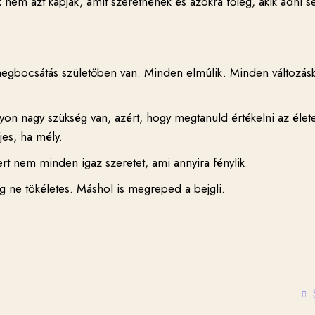
k nem azt kapják, amit szeretnének és azokra főleg, akik adni 
megbocsátás születőben van. Minden elmúlik. Minden változás
yon nagy szükség van, azért, hogy megtanuld értékelni az élete
jes, ha mély.
t nem minden igaz szeretet, ami annyira fénylik.
g ne tökéletes. Máshol is megreped a bejgli.