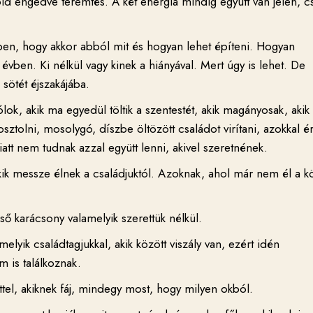
ld engedve teremtés. A két energia mindig együtt van jelen, c
ben, hogy akkor abból mit és hogyan lehet építeni. Hogyan
évben. Ki nélkül vagy kinek a hiányával. Mert úgy is lehet. De
 sötét éjszakájába.
ok, akik ma egyedül töltik a szentestét, akik magányosak, aki
sztolni, mosolygó, díszbe öltözött családot virítani, azokkal é
iatt nem tudnak azzal együtt lenni, akivel szeretnének.
ik messze élnek a családjuktól. Azoknak, ahol már nem él a kö
ső karácsony valamelyik szerettük nélkül.
lyik családtagjukkal, akik között viszály van, ezért idén
 is találkoznak.
el, akiknek fáj, mindegy most, hogy milyen okból.