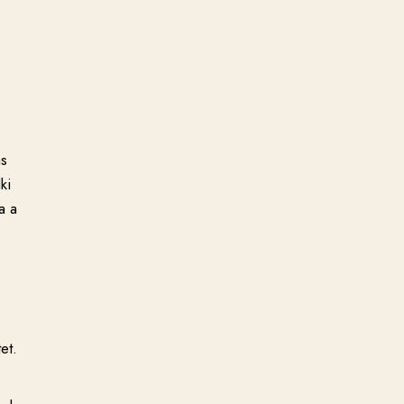
ás
ki
a a
et.
.