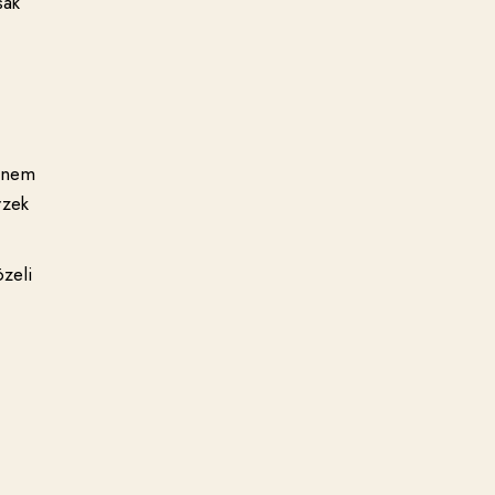
sak
k nem
rzek
zeli