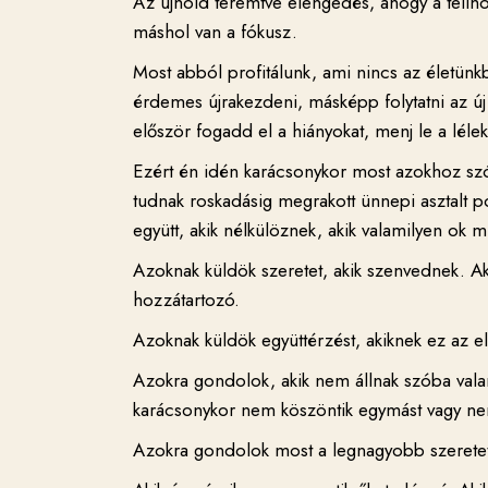
Az újhold teremtve elengedés, ahogy a teliho
máshol van a fókusz.
Most abból profitálunk, ami nincs az életünk
érdemes újrakezdeni, másképp folytatni az új 
először fogadd el a hiányokat, menj le a lélek
Ezért én idén karácsonykor most azokhoz szól
tudnak roskadásig megrakott ünnepi asztalt po
együtt, akik nélkülöznek, akik valamilyen ok m
Azoknak küldök szeretet, akik szenvednek. Ak
hozzátartozó.
Azoknak küldök együttérzést, akiknek ez az el
Azokra gondolok, akik nem állnak szóba valame
karácsonykor nem köszöntik egymást vagy nem
Azokra gondolok most a legnagyobb szeretett