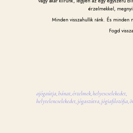
vagy akár kiírunk, legyen az egy egyszerű bírá
érzelmekkel, megnyi
Minden visszahullik ránk. És minden 
Fogd vissz
ajógaútja
bánat
érzelmek
helyescselekedet
,
,
,
,
helytelencselekedet
jógaszútra
jógiafilozófia
ö
,
,
,