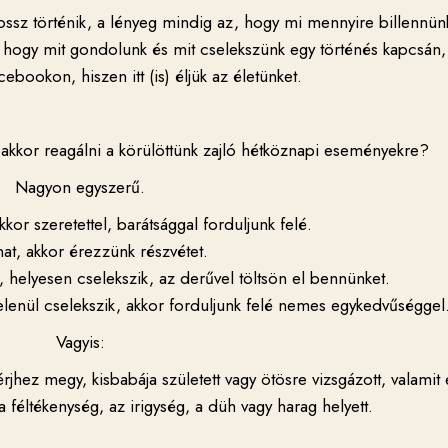
ssz történik, a lényeg mindig az, hogy mi mennyire billennünk
 hogy mit gondolunk és mit cselekszünk egy történés kapcsán,
ebookon, hiszen itt (is) éljük az életünket.
akkor reagálni a körülöttünk zajló hétköznapi eseményekre?
Nagyon egyszerű.
kkor szeretettel, barátsággal forduljunk felé.
at, akkor érezzünk részvétet.
, helyesen cselekszik, az derűvel töltsön el bennünket.
ytelenül cselekszik, akkor forduljunk felé nemes egykedvűséggel
Vagyis:
érjhez megy, kisbabája született vagy ötösre vizsgázott, valamit e
 féltékenység, az irigység, a düh vagy harag helyett.