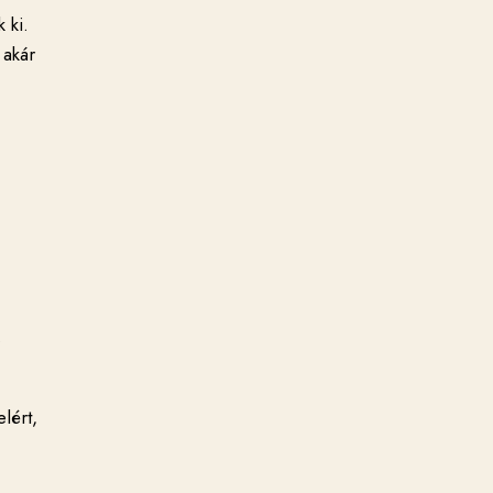
 ki.
 akár
.
lért,