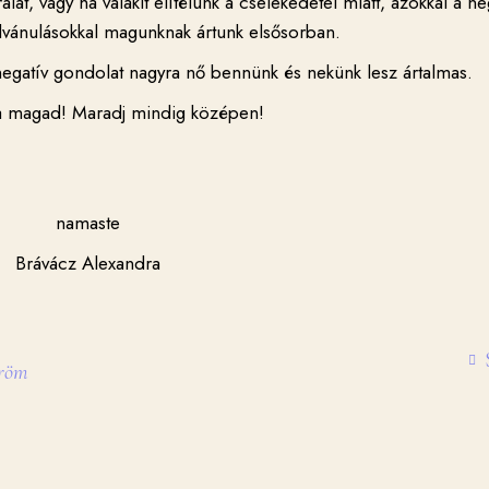
lat, vagy ha valakit elítélünk a cselekedetei miatt, azokkal a ne
lvánulásokkal magunknak ártunk elsősorban.
negatív gondolat nagyra nő bennünk és nekünk lesz ártalmas.
a magad! Maradj mindig középen!
namaste
Brávácz Alexandra
röm