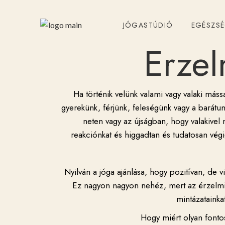
JÓGASTÚDIÓ
EGÉSZS
Érzel
Ha történik velünk valami vagy valaki máss
gyerekünk, férjünk, feleségünk vagy a barát
neten vagy az újságban, hogy valakivel
reakciónkat és higgadtan és tudatosan vég
Nyilván a jóga ajánlása, hogy pozitívan, de 
Ez nagyon nagyon nehéz, mert az érzelmi 
mintázatainka
Hogy miért olyan fonto