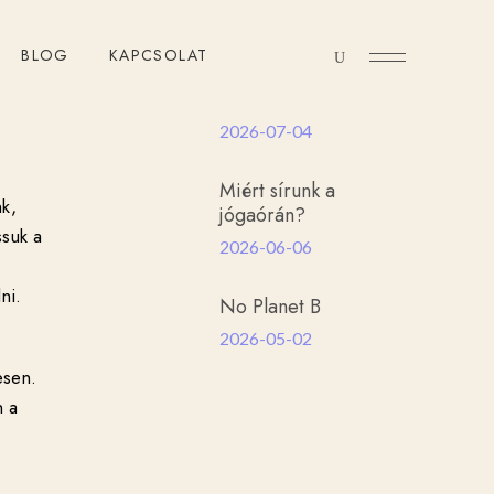
Útközben Blog
BLOG
KAPCSOLAT
Az
önszabotázsról
2026-07-04
Miért sírunk a
nk,
jógaórán?
ssuk a
2026-06-06
ni.
No Planet B
2026-05-02
esen.
n a