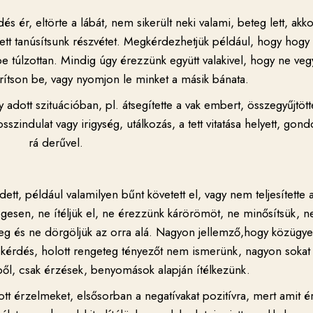
és ér, eltörte a lábát, nem sikerült neki valami, beteg lett, akko
tt tanúsítsunk részvétet. Megkérdezhetjük például, hogy hogy 
e túlzottan. Mindig úgy érezzünk együtt valakivel, hogy ne veg
rítson be, vagy nyomjon le minket a másik bánata.
gy adott szituációban, pl. átsegítette a vak embert, összegyűjtött
zindulat vagy irigység, utálkozás, a tett vitatása helyett, gond
rá derűvel.
dett, például valamilyen bűnt követett el, vagy nem teljesítette 
egesen, ne ítéljük el, ne érezzünk kárörömöt, ne minősítsük, n
 meg és ne dörgöljük az orra alá. Nagyon jellemző,hogy közügy
i kérdés, holott rengeteg tényezőt nem ismerünk, nagyon soka
ből, csak érzések, benyomások alapján ítélkezünk.
ott érzelmeket, elsősorban a negatívakat pozitívra, mert amit é