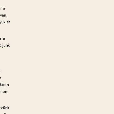
r a
van,
yük át
e a
oljunk
a
e
ekben
t nem
rzünk