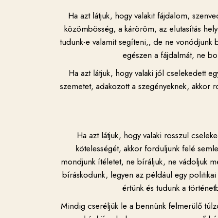
Ha azt látjuk, hogy valakit fájdalom, szenved
közömbösség, a káröröm, az elutasítás helye
tudunk-e valamit segíteni,, de ne vonódjunk b
egészen a fájdalmát, ne bo
Ha azt látjuk, hogy valaki jól cselekedett e
szemetet, adakozott a szegényeknek, akkor ross
Ha azt látjuk, hogy valaki rosszul cseleke
kötelességét, akkor forduljunk felé seml
mondjunk ítéletet, ne bíráljuk, ne vádoljuk
bíráskodunk, legyen az például egy politika
értünk és tudunk a történet
Mindig cseréljük le a bennünk felmerülő túlz