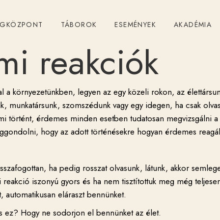
ÉGKÖZPONT
TÁBOROK
ESEMÉNYEK
AKADÉMIA
mi reakciók
al a környezetünkben, legyen az egy közeli rokon, az élettársu
unk, munkatársunk, szomszédunk vagy egy idegen, ha csak olva
 mi történt, érdemes minden esetben tudatosan megvizsgálni a
iggondolni, hogy az adott történésekre hogyan érdemes reagál
visszafogottan, ha pedig rosszat olvasunk, látunk, akkor semleg
reakció iszonyú gyors és ha nem tisztítottuk meg még teljese
t, automatikusan eláraszt bennünket.
s ez? Hogy ne sodorjon el bennünket az élet.