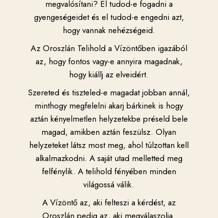
megvalósítani? El tudod-e fogadni a
gyengeségeidet és el tudod-e engedni azt,
hogy vannak nehézségeid.
Az Oroszlán Telihold a Vízöntőben igazából
az, hogy fontos vagy-e annyira magadnak,
hogy kiállj az elveidért.
Szereted és tiszteled-e magadat jobban annál,
minthogy megfelelni akarj bárkinek is hogy
aztán kényelmetlen helyzetekbe préseld bele
magad, amikben aztán feszülsz. Olyan
helyzeteket látsz most meg, ahol túlzottan kell
alkalmazkodni. A saját utad melletted meg
felfénylik. A telihold fényében minden
világossá válik.
A Vízöntő az, aki felteszi a kérdést, az
Oroszlán pedig az, aki megválaszolja.