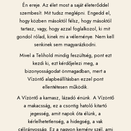
Én ereje. Az élet most a saját életerőddel
szembesít. Mit tudsz meglépni. Engedd el,
hogy közben másoktól félsz, hogy másoktól
tartasz, vagy, hogy azzal foglalkozol, ki mit
gondol rólad, kinek mi a véleménye. Nem kell
senkinek sem magyarázkodni.
Mivel a Telihold mindig feszültség, pont ezt
kezdi ki, ezt kérdőjelezi meg, a
bizonyosságodat önmagadban, mert a
Vízöntő alapbeállításban ezzel pont
ellentétesen működik.
A Vízöntő a kamasz, lázadó énünk. A Vízöntő
a makacsság, ez a csontig hatoló kitartó
jegesség, amit napok óta élünk, a
kérlelhetetlenség, a hidegség, a vak
célirányosság. Ez a nagyon kemény szél, ami