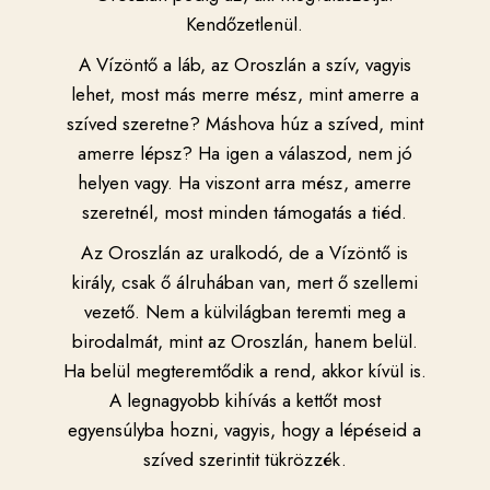
Kendőzetlenül.
A Vízöntő a láb, az Oroszlán a szív, vagyis
lehet, most más merre mész, mint amerre a
szíved szeretne? Máshova húz a szíved, mint
amerre lépsz? Ha igen a válaszod, nem jó
helyen vagy. Ha viszont arra mész, amerre
szeretnél, most minden támogatás a tiéd.
Az Oroszlán az uralkodó, de a Vízöntő is
király, csak ő álruhában van, mert ő szellemi
vezető. Nem a külvilágban teremti meg a
birodalmát, mint az Oroszlán, hanem belül.
Ha belül megteremtődik a rend, akkor kívül is.
A legnagyobb kihívás a kettőt most
egyensúlyba hozni, vagyis, hogy a lépéseid a
szíved szerintit tükrözzék.