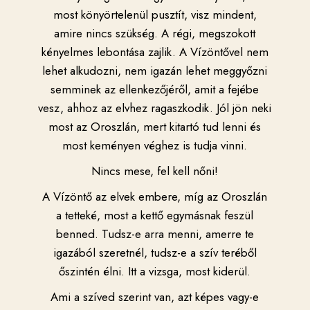
most könyörtelenül pusztít, visz mindent,
amire nincs szükség. A régi, megszokott
kényelmes lebontása zajlik. A Vízöntővel nem
lehet alkudozni, nem igazán lehet meggyőzni
semminek az ellenkezőjéről, amit a fejébe
vesz, ahhoz az elvhez ragaszkodik. Jól jön neki
most az Oroszlán, mert kitartó tud lenni és
most keményen véghez is tudja vinni.
Nincs mese, fel kell nőni!
A Vízöntő az elvek embere, míg az Oroszlán
a tetteké, most a kettő egymásnak feszül
benned. Tudsz-e arra menni, amerre te
igazából szeretnél, tudsz-e a szív teréből
őszintén élni. Itt a vizsga, most kiderül.
Ami a szíved szerint van, azt képes vagy-e