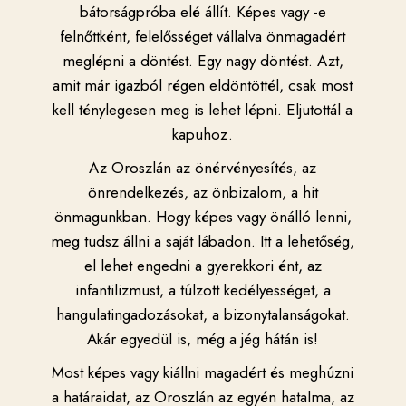
bátorságpróba elé állít. Képes vagy -e
felnőttként, felelősséget vállalva önmagadért
meglépni a döntést. Egy nagy döntést. Azt,
amit már igazból régen eldöntöttél, csak most
kell ténylegesen meg is lehet lépni. Eljutottál a
kapuhoz.
Az
Oroszlán az önérvényesítés, az
önrendelkezés, az önbizalom, a hit
önmagunkban. Hogy képes vagy önálló lenni,
meg tudsz állni a saját lábadon. Itt a lehetőség,
el lehet engedni a gyerekkori ént, az
infantilizmust, a túlzott kedélyességet, a
hangulatingadozásokat, a bizonytalanságokat.
Akár egyedül is, még a jég hátán is!
Most képes vagy kiállni magadért és meghúzni
a határaidat, az Oroszlán az egyén hatalma, az