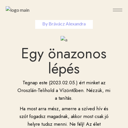
2022-11-30
By
Brávácz Alexandra
Egy önazonos
lépés
Tegnap este (2023.02.05.) ért minket az
Oroszlán-Telihold a Vízöntőben. Nézzük, mi
a tanítás.
Ha most arra mész, amerre a szíved hív és
szót fogadsz magadnak, akkor most csak jó
helyre tudsz menni. Ne félj! Az élet